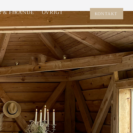
R & FIRANDE
ÖVRIGT
KONTAKT
oss
öping