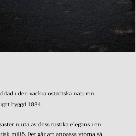
äddad i den vackra östgötska naturen
iget byggd 1884.
gäster njuta av dess rustika elegans i en
isk miljö. Det går att anpassa ytorna så