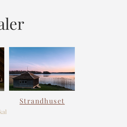
aler
Strandhuset
kal