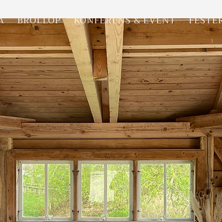
A
BRÖLLOP
KONFERENS & EVENT
FESTE
a konferens hos 
inuter från Link