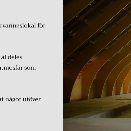
varingslokal för
alldeles
 atmosfär som
rat något utöver