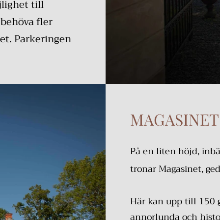
lighet till
 behöva fler
det. Parkeringen
MAGASINET
På en liten höjd, inb
tronar Magasinet, ged
Här kan upp till 150 
annorlunda och histor