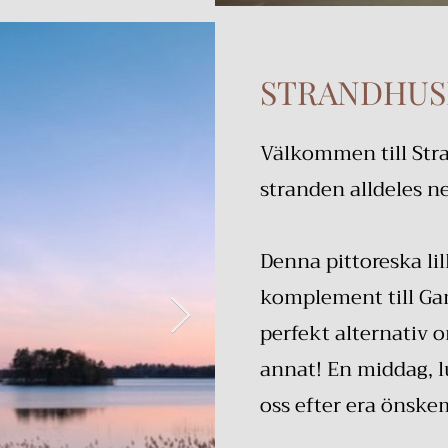
STRANDHU
Välkommen till Stra
stranden alldeles n
Denna pittoreska lil
komplement till Ga
perfekt alternativ 
annat! En middag, l
oss efter era önske