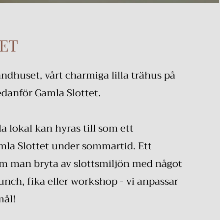
SET
ndhuset, vårt charmiga lilla trähus på
edanför Gamla Slottet.
la lokal kan hyras till som ett
mla Slottet under sommartid. Ett
om man bryta av slottsmiljön med något
unch, fika eller workshop - vi anpassar
mål!