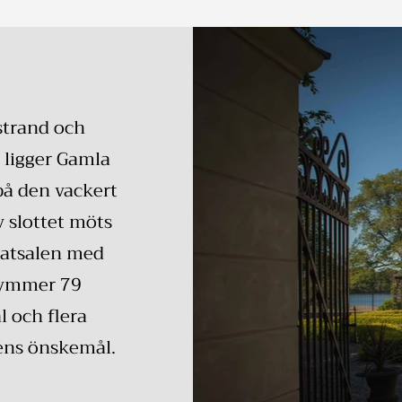
strand och
 ligger Gamla
på den vackert
 slottet möts
Matsalen med
rymmer 79
l och flera
ens önskemål.