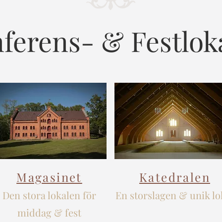
ferens- & Festlok
Magasinet
Katedralen
Den stora lokalen för
En storslagen & unik lo
middag & fest